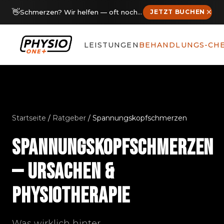
👋
Schmerzen? Wir helfen — oft noch diese Woche Termine frei
JETZT BUCHEN
LEISTUNGEN
BEHANDLUNGS-CH
Startseite
/
Ratgeber
/ Spannungskopfschmerzen
SPANNUNGSKOPFSCHMERZEN
— URSACHEN &
PHYSIOTHERAPIE
Was wirklich hinter