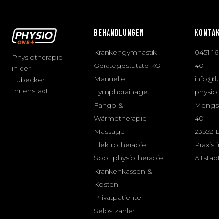
BEHANDLUNGEN
KONTA
Krankengymnastik
0451 1
Physiotherapie
Gerätegestützte KG
40
in der
Manuelle
info@l
Lübecker
Innenstadt
Lymphdrainage
physio
Fango &
Mengs
Wärmetherapie
40
Massage
23552 
Elektrotherapie
Praxis 
Sportphysiotherapie
Altstad
Krankenkassen &
Kosten
Privatpatienten
Selbstzahler