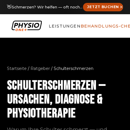
👋
Schmerzen? Wir helfen — oft noch diese Woche Termine frei
JETZT BUCHEN
LEISTUNGEN
BEHANDLUNGS-CH
Startseite
/
Ratgeber
/ Schulterschmerzen
SCHULTERSCHMERZEN —
URSACHEN, DIAGNOSE &
PHYSIOTHERAPIE
Warum Ihre Schulter schmerzt — und