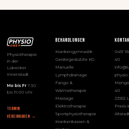
BEHANDLUNGEN
KONTA
Krankengymnastik
0451 1
Physiotherapie
Gerätegestützte KG
40
in der
Manuelle
info@l
Lübecker
Innenstadt
Lymphdrainage
physio
Fango &
Mengs
Mo bis Fr
7:30
Wärmetherapie
40
bis 19:00 Uhr
Massage
23552 
Elektrotherapie
Praxis 
TERMIN
Sportphysiotherapie
Altstad
VEREINBAREN →
Krankenkassen &