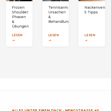
Frozen
Tennisarm:
Nackenverspa
Shoulder:
Ursachen
5 Tipps
Phasen
&
&
Behandlung
Übungen
LESEN
LESEN
LESEN
→
→
→
ALLES UNTER EINEM DACH · MENGSTRASSE 40