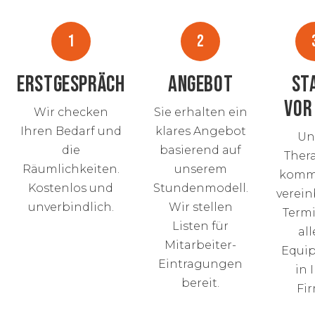
1
2
ERSTGESPRÄCH
ANGEBOT
ST
VOR
Wir checken
Sie erhalten ein
Ihren Bedarf und
klares Angebot
Un
die
basierend auf
Ther
Räumlichkeiten.
unserem
komm
Kostenlos und
Stundenmodell.
verein
unverbindlich.
Wir stellen
Termi
Listen für
al
Mitarbeiter-
Equi
Eintragungen
in 
bereit.
Fir