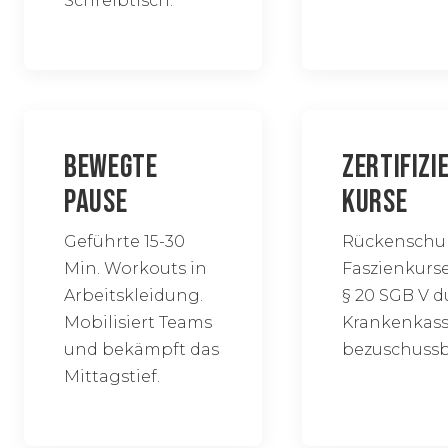
Schreibtisch.
BEWEGTE
ZERTIFIZI
PAUSE
KURSE
Geführte 15-30
Rückenschul
Min. Workouts in
Faszienkurs
Arbeitskleidung.
§ 20 SGB V d
Mobilisiert Teams
Krankenkas
und bekämpft das
bezuschussb
Mittagstief.