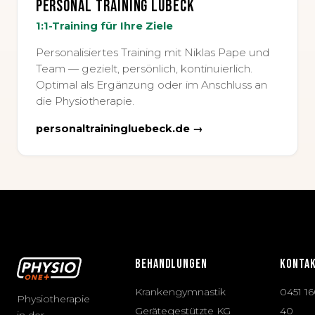
Personal Training Lübeck
1:1-Training für Ihre Ziele
Personalisiertes Training mit Niklas Pape und
Team — gezielt, persönlich, kontinuierlich.
Optimal als Ergänzung oder im Anschluss an
die Physiotherapie.
personaltrainingluebeck.de →
BEHANDLUNGEN
KONTA
Krankengymnastik
0451 1
Physiotherapie
Gerätegestützte KG
40