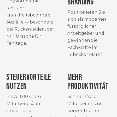
BRANDING
Physiotherapie
reduziert
Positionieren Sie
krankheitsbedingte
sich als moderner,
Ausfälle — besonders
fürsorglicher
bei Rückenleiden, der
Arbeitgeber und
Nr. 1 Ursache für
gewinnen Sie
Fehltage.
Fachkräfte im
Lübecker Markt.
STEUERVORTEILE
MEHR
NUTZEN
PRODUKTIVITÄT
Bis zu 600 € pro
Schmerzfreie
Mitarbeiter/Jahr
Mitarbeiter sind
steuer- und
konzentrierter,