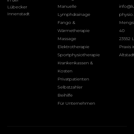
in der
Manuelle
info@l
Lübecker
Innenstadt
Lymphdrainage
physio
Fango &
Mengs
Wärmetherapie
40
Massage
23552 
Elektrotherapie
Praxis 
Sportphysiotherapie
Altstad
Krankenkassen &
Kosten
Privatpatienten
Selbstzahler
Beihilfe
Für Unternehmen